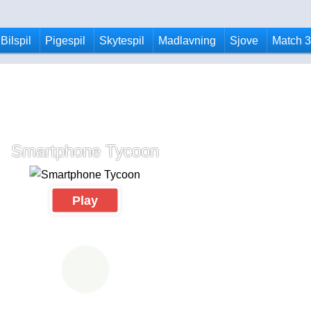
Bilspil
Pigespil
Skytespil
Madlavning
Sjove
Match 3
Smartphone Tycoon
Play