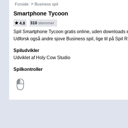
Forside
Business spil
Smartphone Tycoon
310
stemmer
4.8
Spil Smartphone Tycoon gratis online, uden downloads ell
Udforsk også andre sjove Business spil, lige til på Spil R
Spiludvikler
Udviklet af Holy Cow Studio
Spilkontroller