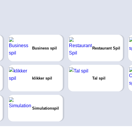
Business spil
Restaurant Spil
l
klikker spil
Tal spil
Simulationspil