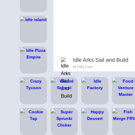
Idle Arks Sail and Build
af YAD.Com