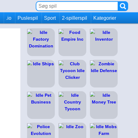
.io
Puslespil
Sport
2-spillerspil
Kategorier