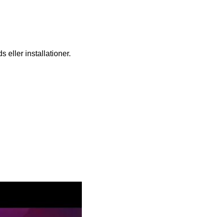
 eller installationer.