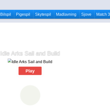
Bilspil
Pigespil
Skytespil
Madlavning
Sjove
Match 3
Idle Arks Sail and Build
Play