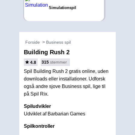
Simulationspil
Forside
Business spil
Building Rush 2
315
stemmer
4.8
Spil Building Rush 2 gratis online, uden
downloads eller installationer. Udforsk
også andre sjove Business spil, lige til
på Spil Rix.
Spiludvikler
Udviklet af Barbarian Games
Spilkontroller