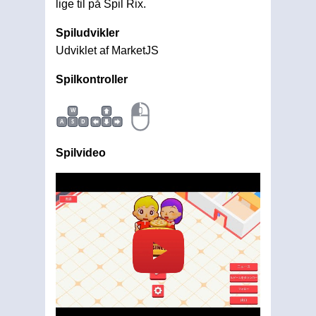
lige til på Spil Rix.
Spiludvikler
Udviklet af MarketJS
Spilkontroller
W
A
S
D
Spilvideo