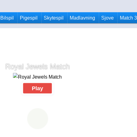
Bilspil
Pigespil
Skytespil
Madlavning
Sjove
Match 3
Royal Jewels Match
Play