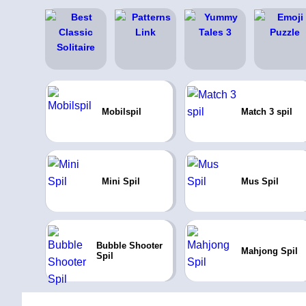
Mobilspil
Match 3 spil
Mini Spil
Mus Spil
Bubble Shooter
Mahjong Spil
Spil