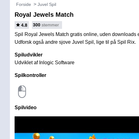
Forside
Juvel Spil
Royal Jewels Match
300
stemmer
4.8
Spil Royal Jewels Match gratis online, uden downloads ell
Udforsk også andre sjove Juvel Spil, lige til på Spil Rix.
Spiludvikler
Udviklet af Inlogic Software
Spilkontroller
Spilvideo