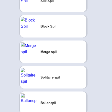
Slik Spil
Block Spil
Merge spil
Solitaire spil
Ballonspil