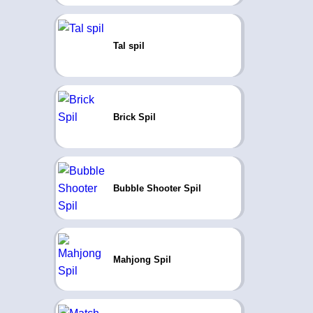
Tal spil
Brick Spil
Bubble Shooter Spil
Mahjong Spil