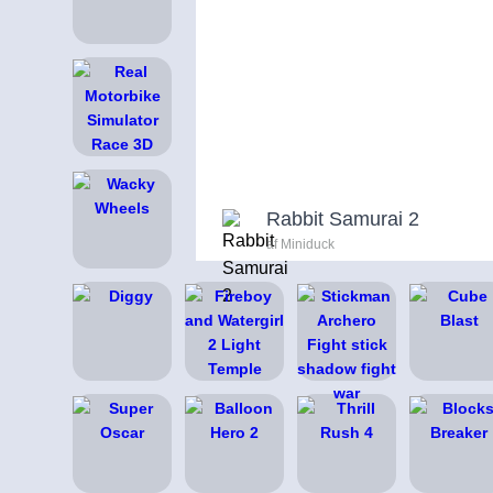
Rabbit Samurai 2
af Miniduck