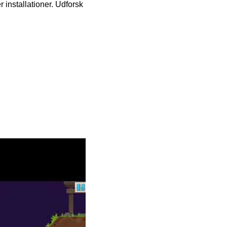
 installationer. Udforsk