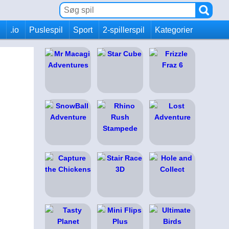
.io
Puslespil
Sport
2-spillerspil
Kategorier