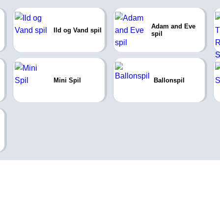
Adam and Eve
Ild og Vand spil
spil
Mini Spil
Ballonspil