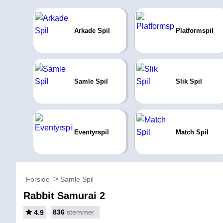
Arkade Spil
Platformspil
Samle Spil
Slik Spil
Eventyrspil
Match Spil
Forside
Samle Spil
Rabbit Samurai 2
836
stemmer
4.9