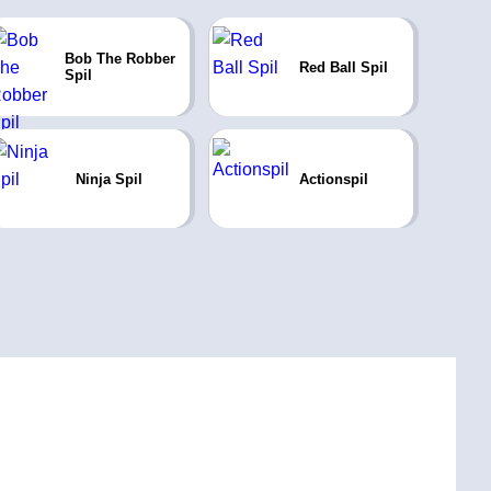
Bob The Robber
Red Ball Spil
Spil
Ninja Spil
Actionspil