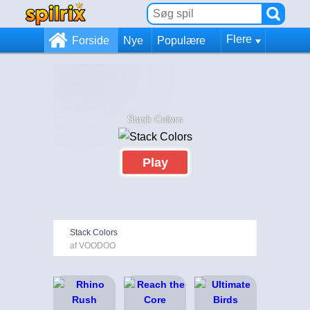
Flere
Forside
Nye
Populære
Stack Colors
Play
Stack Colors
af VOODOO