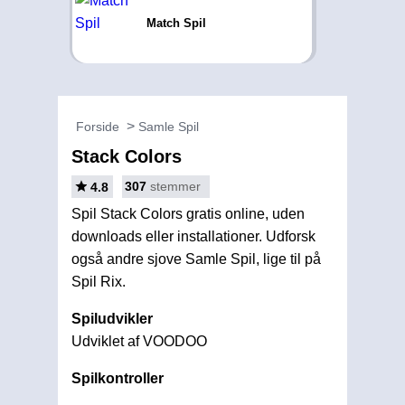
Match Spil
Forside
Samle Spil
Stack Colors
307
stemmer
4.8
Spil Stack Colors gratis online, uden
downloads eller installationer. Udforsk
også andre sjove Samle Spil, lige til på
Spil Rix.
Spiludvikler
Udviklet af VOODOO
Spilkontroller