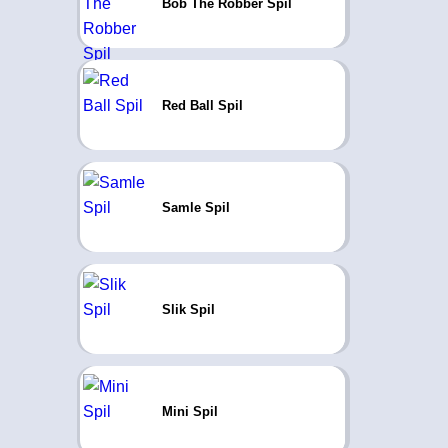
Bob The Robber Spil
Red Ball Spil
Samle Spil
Slik Spil
Mini Spil