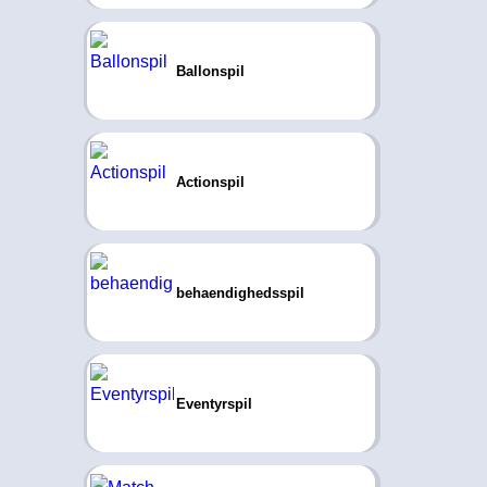
Ballonspil
Actionspil
behaendighedsspil
Eventyrspil