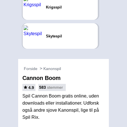
Krigsspil
Skytespil
Forside
Kanonspil
Cannon Boom
583
stemmer
4.9
Spil Cannon Boom gratis online, uden
downloads eller installationer. Udforsk
også andre sjove Kanonspil, lige til på
Spil Rix.