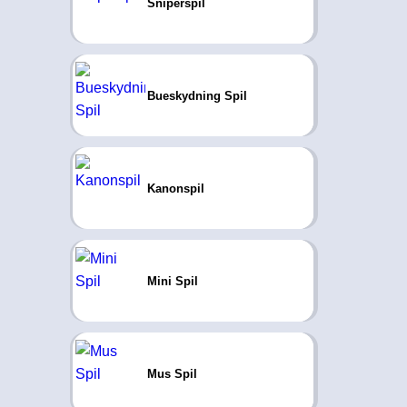
Sniperspil
Bueskydning Spil
Kanonspil
Mini Spil
Mus Spil