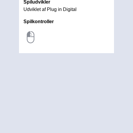
Spiludvikler
Udviklet af Plug in Digital
Spilkontroller