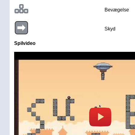
Bevægelse
Skyd
Spilvideo