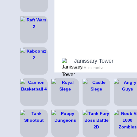
Janissary Tower
af RHM Interactive