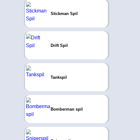
Stickman Spil
Drift Spil
Tankspil
Bomberman spil