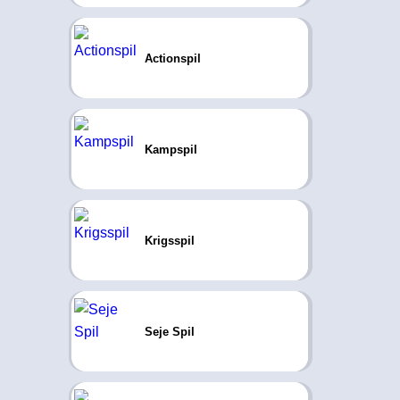
Actionspil
Kampspil
Krigsspil
Seje Spil