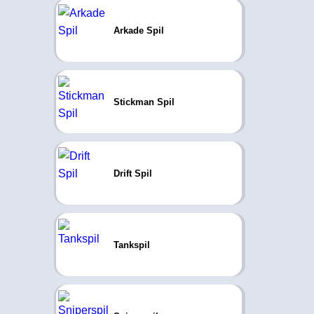
Arkade Spil
Stickman Spil
Drift Spil
Tankspil