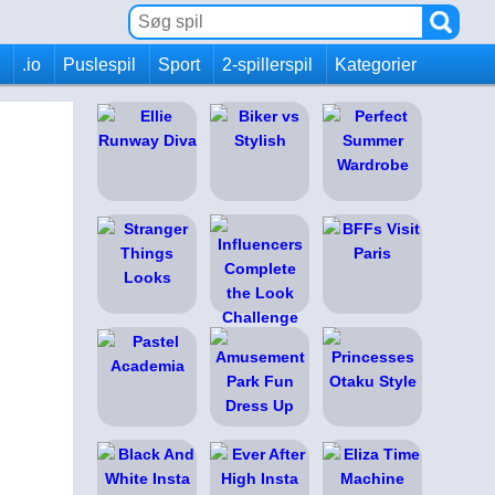
.io
Puslespil
Sport
2-spillerspil
Kategorier