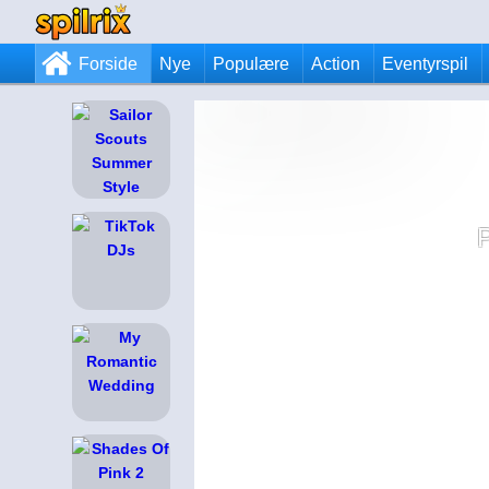
Forside
Nye
Populære
Action
Eventyrspil