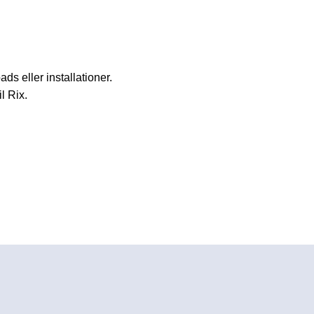
ds eller installationer.
l Rix.