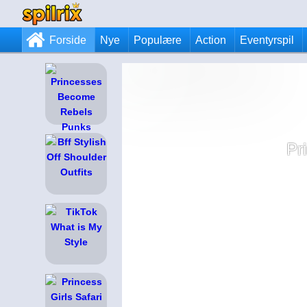
Forside
Nye
Populære
Action
Eventyrspil
Pr