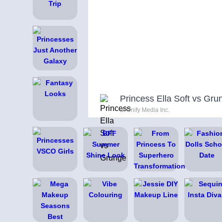
Princess Ella Soft vs Gru
af Unify Media Inc.