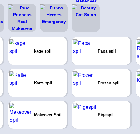
kage spil
Papa spil
Katte spil
Frozen spil
Makeover Spil
Pigespil