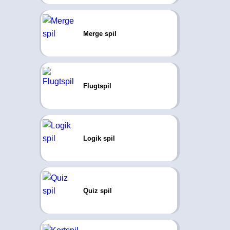
Merge spil
Flugtspil
Logik spil
Quiz spil