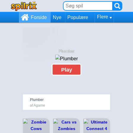
Flere
Forside
Nye
Populære
Plumber
Play
Plumber
af Agame