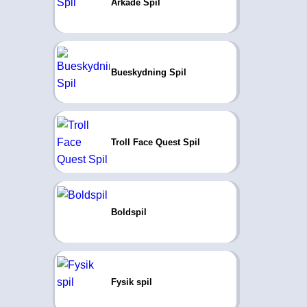
Arkade Spil
Bueskydning Spil
Troll Face Quest Spil
Boldspil
Fysik spil