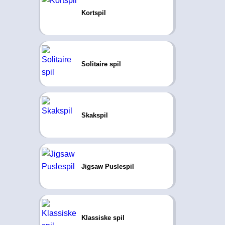
Kortspil
Solitaire spil
Skakspil
Jigsaw Puslespil
Klassiske spil