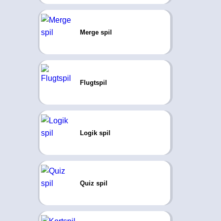
Merge spil
Flugtspil
Logik spil
Quiz spil