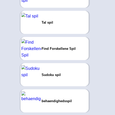
Tal spil
Find Forskellene Spil
Sudoku spil
behaendighedsspil