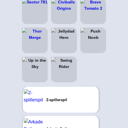
2-spillerspil