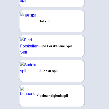
Tal spil
Find Forskellene Spil
Sudoku spil
behaendighedsspil