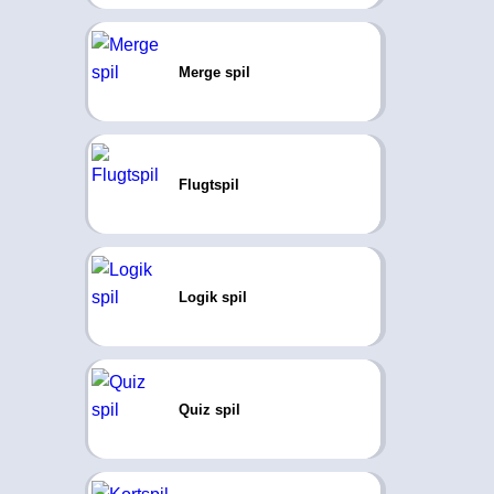
Merge spil
Flugtspil
Logik spil
Quiz spil