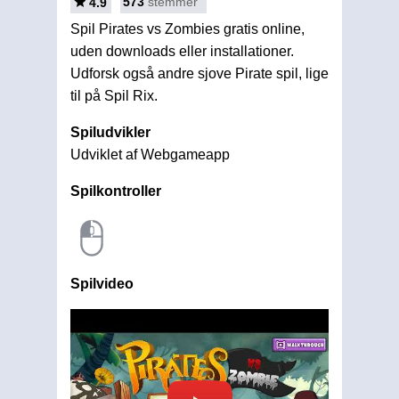
573
stemmer
4.9
Spil Pirates vs Zombies gratis online,
uden downloads eller installationer.
Udforsk også andre sjove Pirate spil, lige
til på Spil Rix.
Spiludvikler
Udviklet af Webgameapp
Spilkontroller
Spilvideo