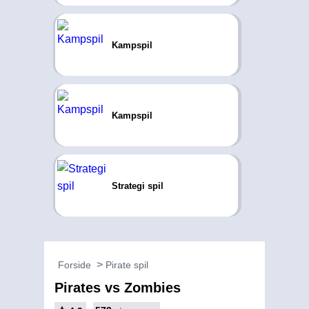
Kampspil
Kampspil
Strategi spil
Forside
Pirate spil
Pirates vs Zombies