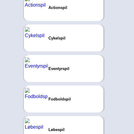
Actionspil
Cykelspil
Eventyrspil
Fodboldspil
Løbespil