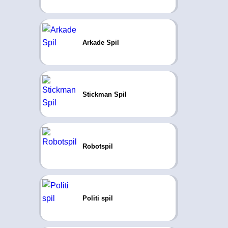
Arkade Spil
Stickman Spil
Robotspil
Politi spil