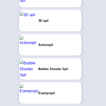
3D spil
Actionspil
Bubble Shooter Spil
Eventyrspil