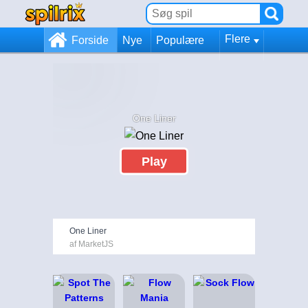
Flere
Forside
Nye
Populære
One Liner
Play
One Liner
af MarketJS