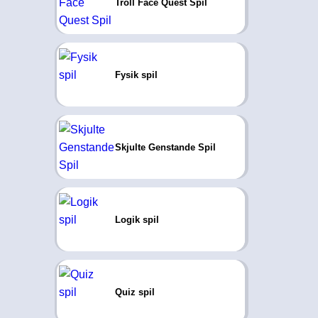
Troll Face Quest Spil
Fysik spil
Skjulte Genstande Spil
Logik spil
Quiz spil