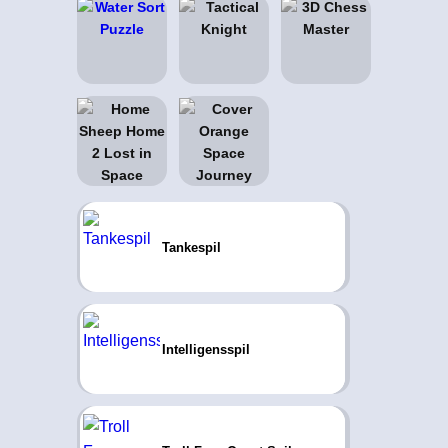
Tankespil
Intelligensspil