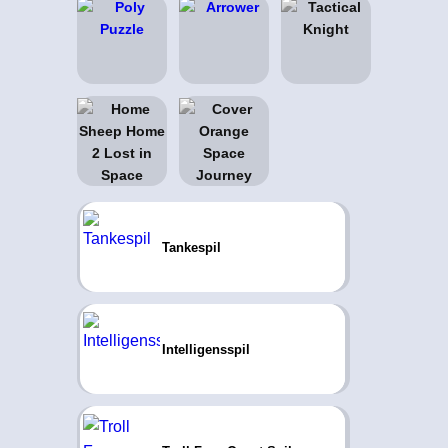
Tankespil
Intelligensspil