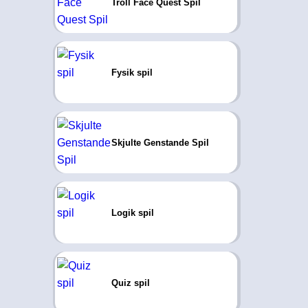
Troll Face Quest Spil
Fysik spil
Skjulte Genstande Spil
Logik spil
Quiz spil