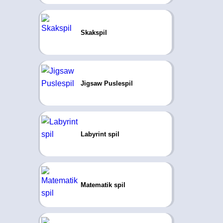
Skakspil
Jigsaw Puslespil
Labyrint spil
Matematik spil