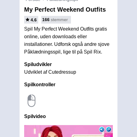
My Perfect Weekend Outfits
166
stemmer
4.6
Spil My Perfect Weekend Outfits gratis
online, uden downloads eller
installationer. Udforsk også andre sjove
Påklædningsspil, lige til på Spil Rix.
Spiludvikler
Udviklet af Cutedressup
Spilkontroller
Spilvideo