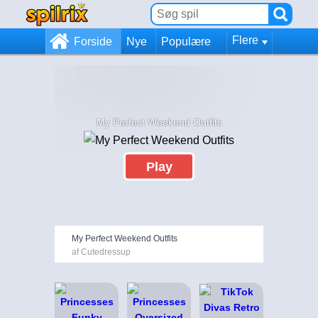
Flere
Forside
Nye
Populære
My Perfect Weekend Outfits
Play
My Perfect Weekend Outfits
af Cutedressup