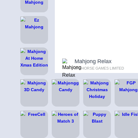
Mahjong Relax
af CHORSE GAMES LIMITED