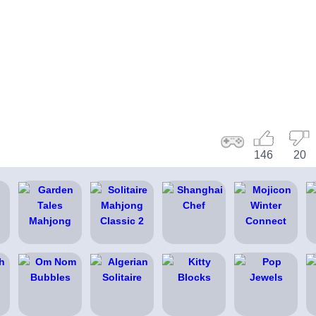
146
20