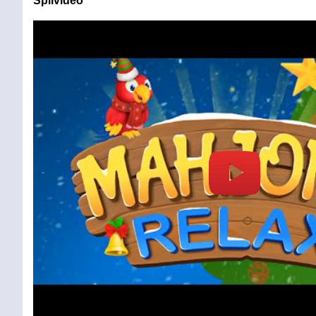
Spilvideo