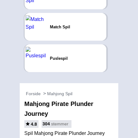
Match Spil
Puslespil
Forside
Mahjong Spil
Mahjong Pirate Plunder
Journey
304
stemmer
4.8
Spil Mahjong Pirate Plunder Journey