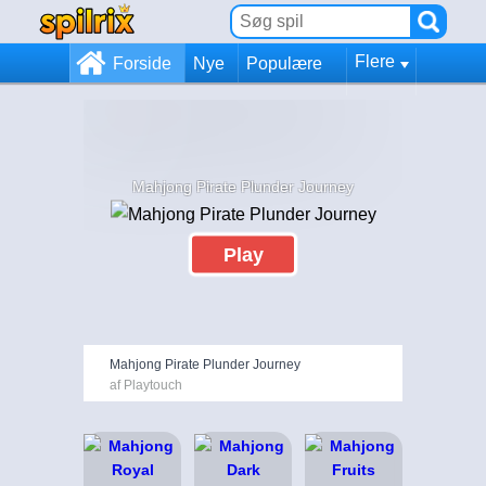
Flere
Forside
Nye
Populære
Mahjong Pirate Plunder Journey
Play
Mahjong Pirate Plunder Journey
af Playtouch