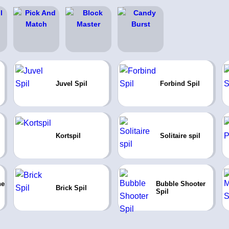
Juvel Spil
Forbind Spil
Kortspil
Solitaire spil
ne
Bubble Shooter
Brick Spil
Spil