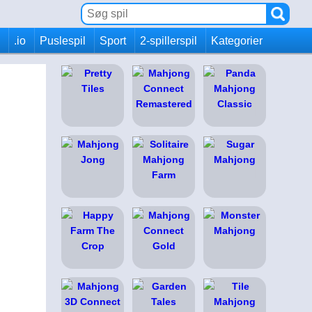
.io
Puslespil
Sport
2-spillerspil
Kategorier