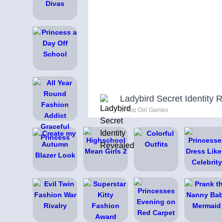
Ladybird Secret Identity 
af Top Girl Games