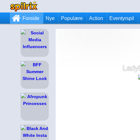
Forside
Nye
Populære
Action
Eventyrspil
Ladyb