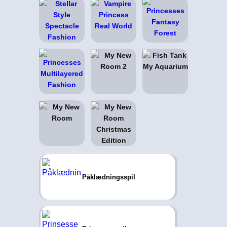
Påklædningsspil