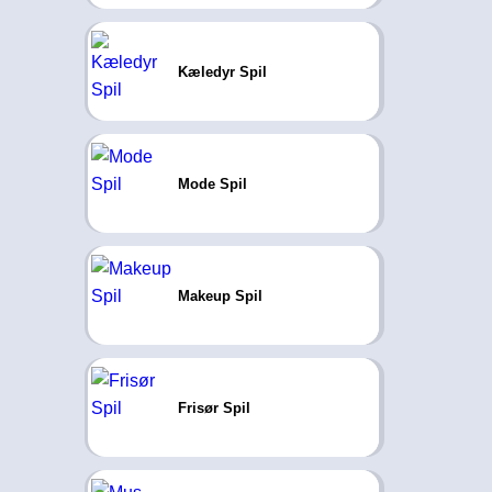
Kæledyr Spil
Mode Spil
Makeup Spil
Frisør Spil