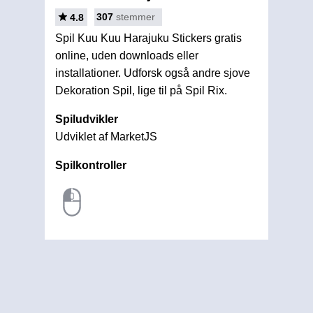
307
stemmer
4.8
Spil Kuu Kuu Harajuku Stickers gratis
online, uden downloads eller
installationer. Udforsk også andre sjove
Dekoration Spil, lige til på Spil Rix.
Spiludvikler
Udviklet af MarketJS
Spilkontroller