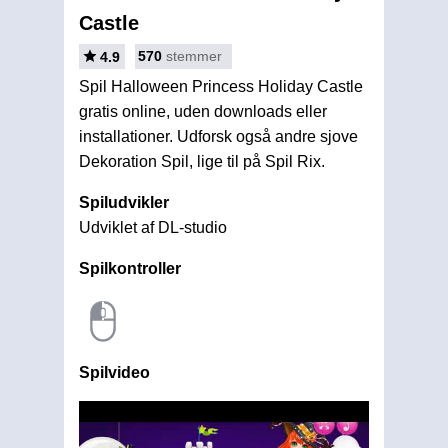
Castle
570
stemmer
4.9
Spil Halloween Princess Holiday Castle
gratis online, uden downloads eller
installationer. Udforsk også andre sjove
Dekoration Spil, lige til på Spil Rix.
Spiludvikler
Udviklet af DL-studio
Spilkontroller
Spilvideo