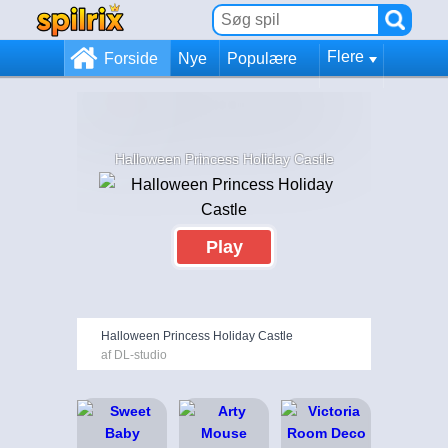
Flere
Forside
Nye
Populære
Halloween Princess Holiday Castle
Play
Halloween Princess Holiday Castle
af DL-studio