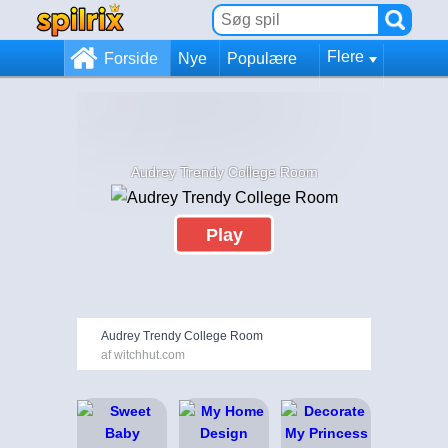
Flere
Forside
Nye
Populære
Audrey Trendy College Room
Play
Audrey Trendy College Room
af witchhut.com