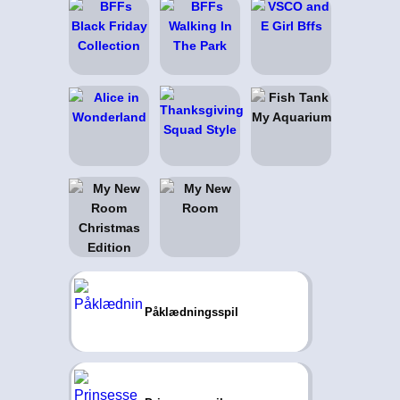
Påklædningsspil