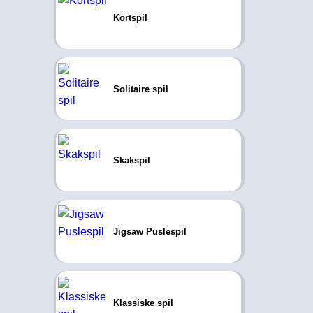
Kortspil
Solitaire spil
Skakspil
Jigsaw Puslespil
Klassiske spil