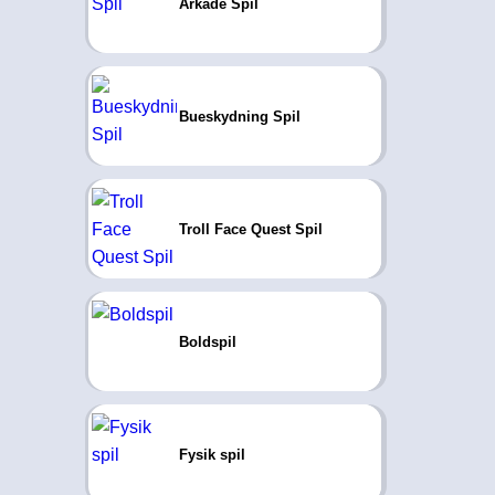
Arkade Spil
Bueskydning Spil
Troll Face Quest Spil
Boldspil
Fysik spil