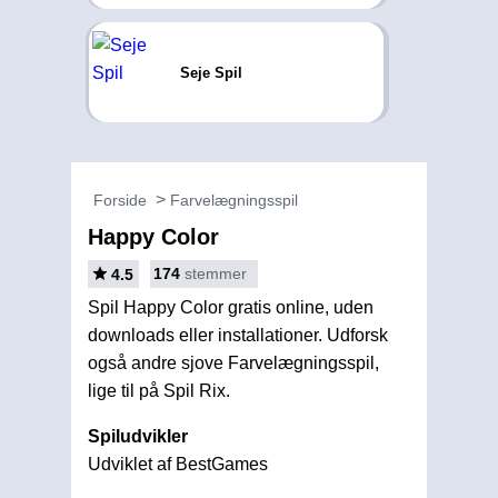
Seje Spil
Forside
Farvelægningsspil
Happy Color
174
stemmer
4.5
Spil Happy Color gratis online, uden
downloads eller installationer. Udforsk
også andre sjove Farvelægningsspil,
lige til på Spil Rix.
Spiludvikler
Udviklet af BestGames