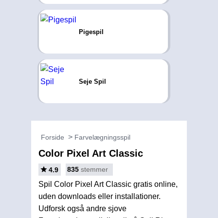
Pigespil
Seje Spil
Forside
Farvelægningsspil
Color Pixel Art Classic
835
stemmer
4.9
Spil Color Pixel Art Classic gratis online,
uden downloads eller installationer.
Udforsk også andre sjove