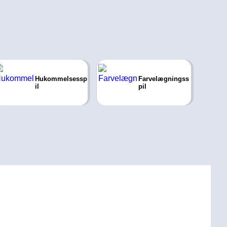
Hukommelsessp
Farvelægningss
il
pil