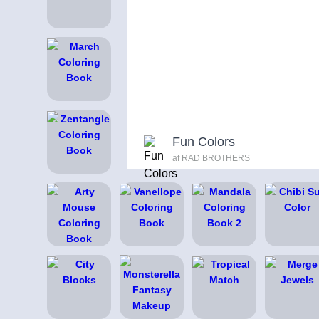
Fun Colors
af RAD BROTHERS