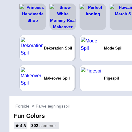
Dekoration Spil
Mode Spil
Makeover Spil
Pigespil
Forside
Farvelægningsspil
Fun Colors
302
stemmer
4.8