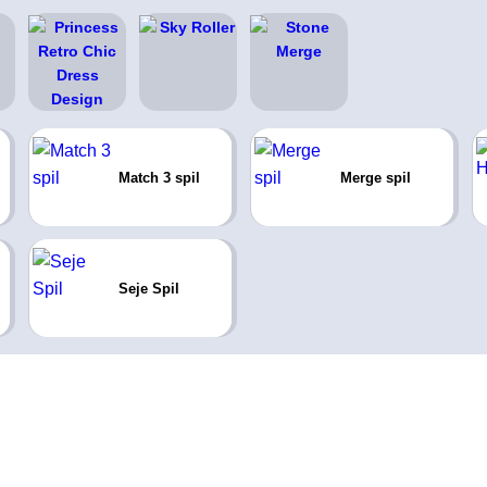
Match 3 spil
Merge spil
Seje Spil