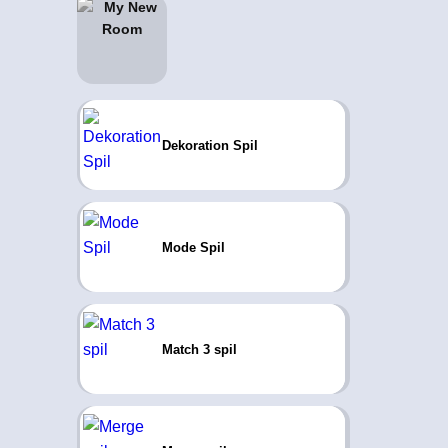
Dekoration Spil
Mode Spil
Match 3 spil