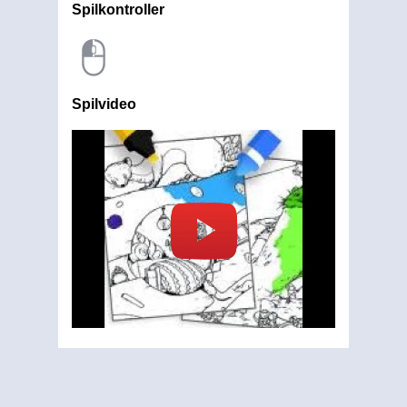
Spilkontroller
Spilvideo