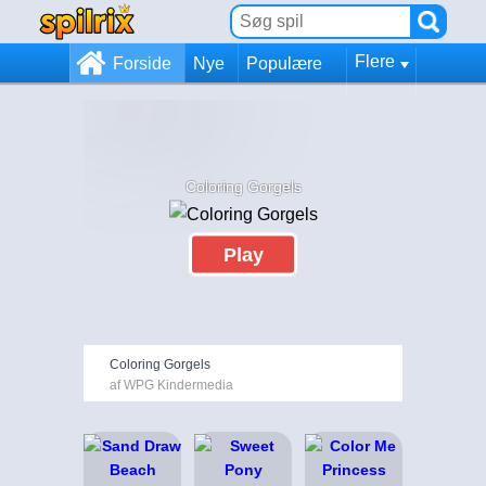
Flere
Forside
Nye
Populære
Coloring Gorgels
Play
Coloring Gorgels
af WPG Kindermedia