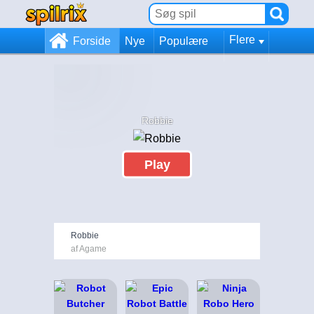
Flere
Forside
Nye
Populære
Robbie
Play
Robbie
af Agame