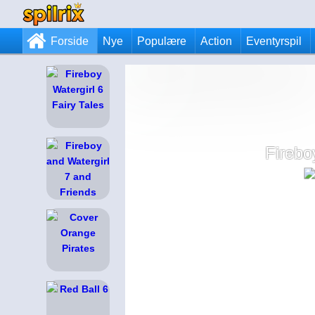
Forside
Nye
Populære
Action
Eventyrspil
Firebo