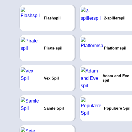
Flashspil
2-spillerspil
Pirate spil
Platformspil
Adam and Eve
Vex Spil
spil
Samle Spil
Populære Spil