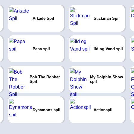
Arkade Spil
Stickman Spil
Papa spil
Ild og Vand spil
Bob The Robber
My Dolphin Show
Spil
spil
Dynamons spil
Actionspil