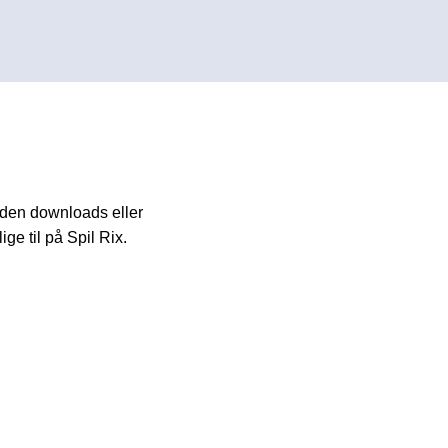
 uden downloads eller
ige til på Spil Rix.