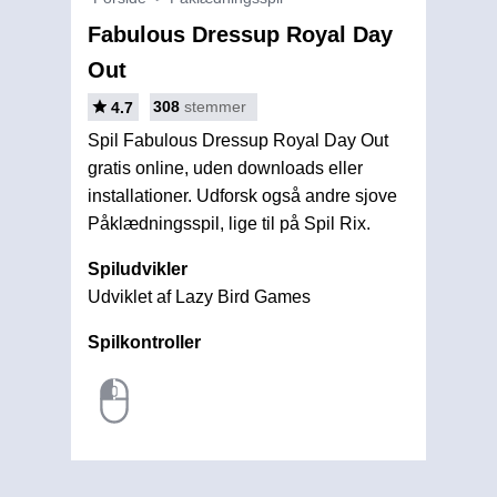
Fabulous Dressup Royal Day
Out
308
stemmer
4.7
Spil Fabulous Dressup Royal Day Out
gratis online, uden downloads eller
installationer. Udforsk også andre sjove
Påklædningsspil, lige til på Spil Rix.
Spiludvikler
Udviklet af Lazy Bird Games
Spilkontroller