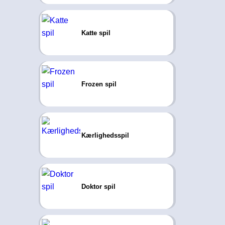
Katte spil
Frozen spil
Kærlighedsspil
Doktor spil