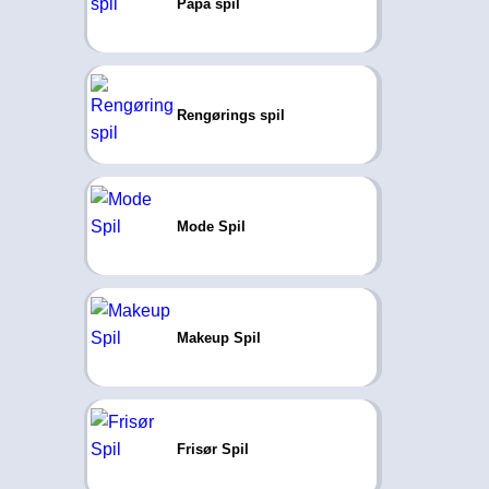
Papa spil
Rengørings spil
Mode Spil
Makeup Spil
Frisør Spil