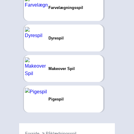
Farvelægningsspil
Dyrespil
Makeover Spil
Pigespil
Forside
Påklædningsspil