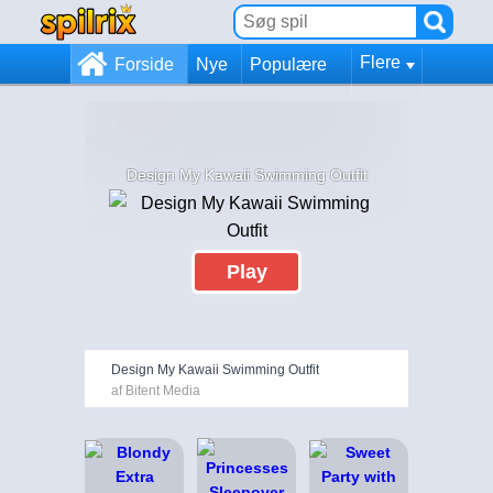
Flere
Forside
Nye
Populære
Design My Kawaii Swimming Outfit
Play
Design My Kawaii Swimming Outfit
af Bitent Media