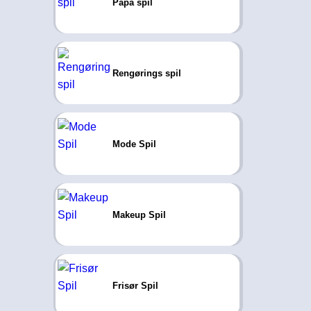
Papa spil
Rengørings spil
Mode Spil
Makeup Spil
Frisør Spil