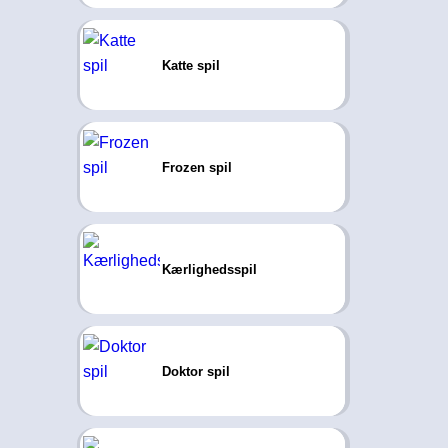
Katte spil
Frozen spil
Kærlighedsspil
Doktor spil