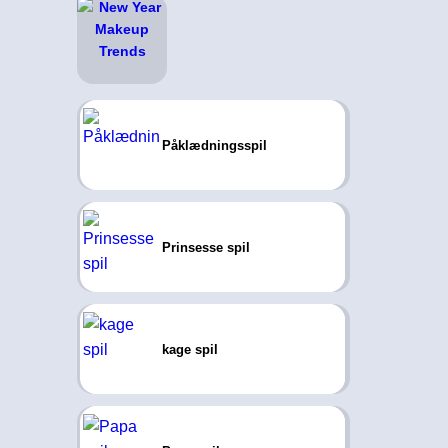
Påklædningsspil
Prinsesse spil
kage spil