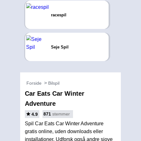
racespil
Seje Spil
Forside
Bilspil
Car Eats Car Winter
Adventure
871
stemmer
4.9
Spil Car Eats Car Winter Adventure
gratis online, uden downloads eller
installationer. Udforsk også andre sjove