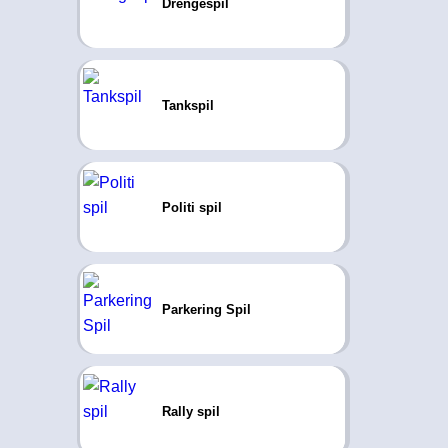
Drengespil
Tankspil
Politi spil
Parkering Spil
Rally spil