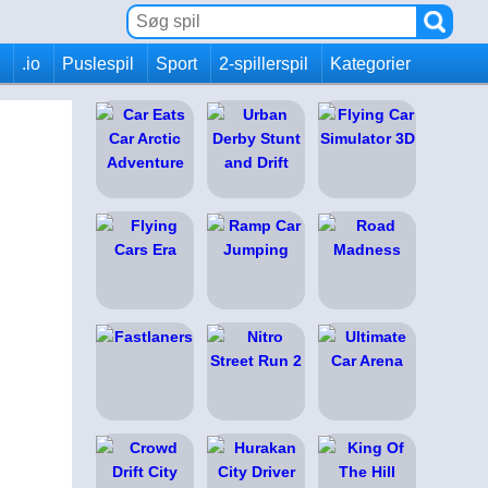
.io
Puslespil
Sport
2-spillerspil
Kategorier