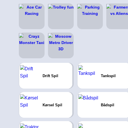
Drift Spil
Tankspil
Kørsel Spil
Bådspil