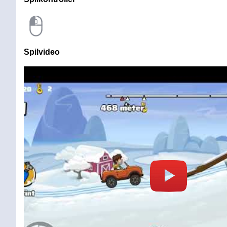
Spilvideo