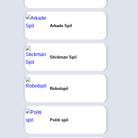
Arkade Spil
Stickman Spil
Robotspil
Politi spil