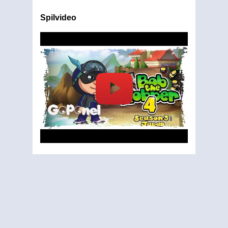
Spilvideo