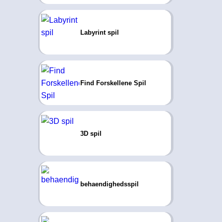
Labyrint spil
Find Forskellene Spil
3D spil
behaendighedsspil