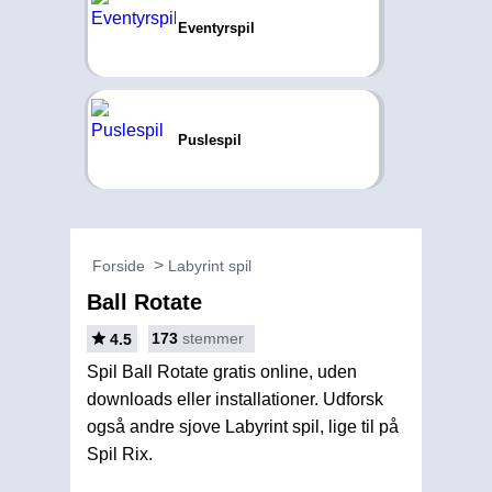
Eventyrspil
Puslespil
Forside
Labyrint spil
Ball Rotate
173
stemmer
4.5
Spil Ball Rotate gratis online, uden
downloads eller installationer. Udforsk
også andre sjove Labyrint spil, lige til på
Spil Rix.