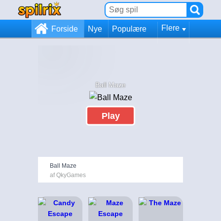
Flere
Forside
Nye
Populære
Ball Maze
Play
Ball Maze
af QkyGames