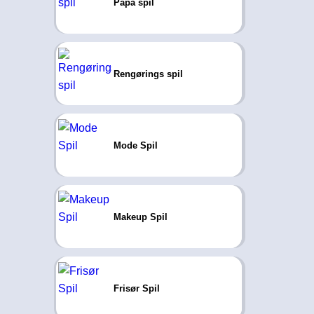
Papa spil
Rengørings spil
Mode Spil
Makeup Spil
Frisør Spil