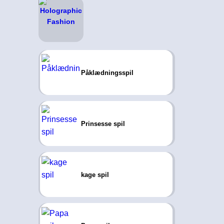
Påklædningsspil
Prinsesse spil
kage spil