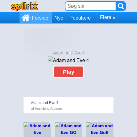
Flere
Forside
Nye
Populære
Adam and Eve 4
Play
Adam and Eve 4
af Functu & Agame