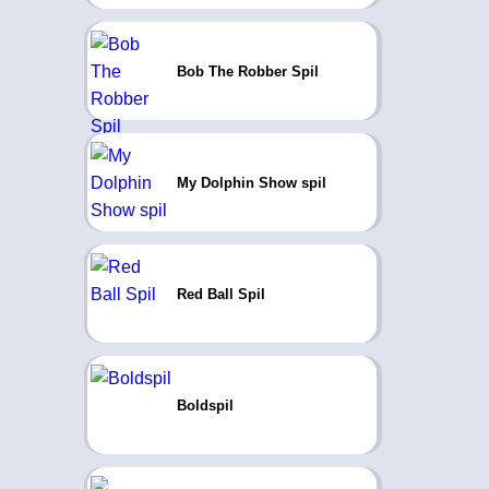
Bob The Robber Spil
My Dolphin Show spil
Red Ball Spil
Boldspil