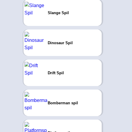
Slange Spil
Dinosaur Spil
Drift Spil
Bomberman spil