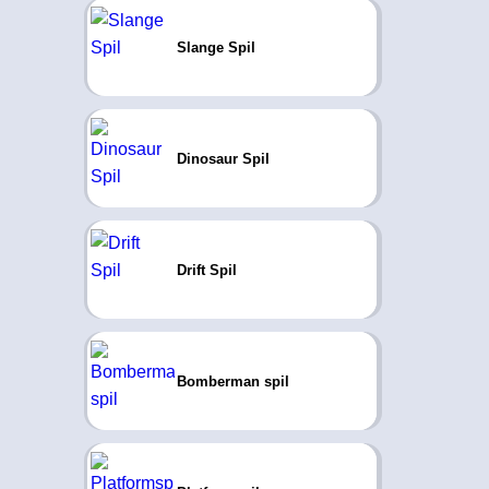
Slange Spil
Dinosaur Spil
Drift Spil
Bomberman spil