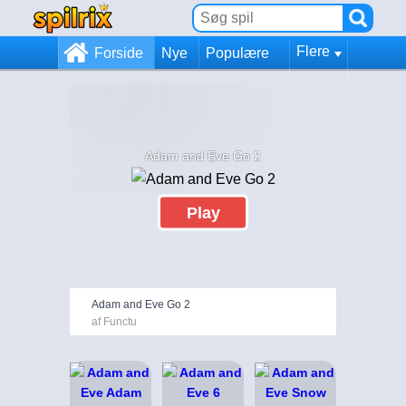
Flere
Forside
Nye
Populære
Adam and Eve Go 2
Play
Adam and Eve Go 2
af Functu