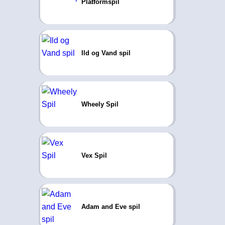
Platformspil
Ild og Vand spil
Wheely Spil
Vex Spil
Adam and Eve spil